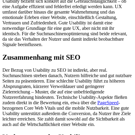
Usability bezieht sich konkret auf die Gebrauchstauglichkeit – ob
eine Aufgabe effizient und fehlerfrei erledigt werden kann. UX
umfasst darüber hinaus die gesamte Wahrnehmung und das
emotionale Erleben einer Website, einschließlich Gestaltung,
Vertrauen und Zufriedenheit. Gute Usability ist damit eine
notwendige Grundlage für eine gute UX, aber nicht mit ihr
identisch. Für die Suchmaschinenoptimierung sind beide relevant,
da sie das Verhalten der Nutzer und damit indirekt beobachtbare
Signale beeinflussen.
Zusammenhang mit SEO
Der Bezug von Usability zu SEO ist indirekt, aber real.
Suchmaschinen streben danach, Nutzern hilfreiche und gut nutzbare
Seiten zu präsentieren. Eine schlechte Usability führt zu höheren
Absprungraten, kürzerer Verweildauer und geringerer
Zielerreichung – Muster, die auf eine unbefriedigende
Nutzererfahrung hindeuten. Technische Usability-Aspekte fließen
zudem direkt in die Bewertung ein, etwa über die
PageSpeed
-
bezogenen Core Web Vitals und die mobile Nutzbarkeit. Eine gute
Usability unterstützt außerdem die Conversion, da Nutzer ihre Ziele
leichter erreichen. Sie zahlt damit sowohl auf die Sichtbarkeit als
auch auf die Wirtschaftlichkeit einer Website ein.